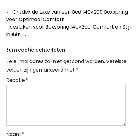
Berichtnavigatie
←
Ontdek de Luxe van een Bed 140×200 Boxspring
voor Optimaal Comfort
Hoeslaken voor Boxspring 140×200: Comfort en Stijl
in één
→
Een reactie achterlaten
Je e-mailadres zal niet getoond worden.
Vereiste
velden zijn gemarkeerd met
*
Reactie
*
Naam
*