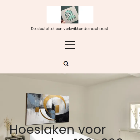
Skip
to
content
De sleutel tot een verkwikkende nachtrust.
Hoeslaken voor