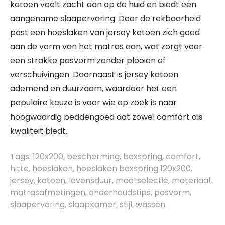
katoen voelt zacht aan op de huid en biedt een
aangename slaapervaring. Door de rekbaarheid
past een hoeslaken van jersey katoen zich goed
aan de vorm van het matras aan, wat zorgt voor
een strakke pasvorm zonder plooien of
verschuivingen. Daarnaast is jersey katoen
ademend en duurzaam, waardoor het een
populaire keuze is voor wie op zoek is naar
hoogwaardig beddengoed dat zowel comfort als
kwaliteit biedt.
Tags:
120x200
,
bescherming
,
boxspring
,
comfort
,
hitte
,
hoeslaken
,
hoeslaken boxspring 120x200
,
jersey
,
katoen
,
levensduur
,
maatselectie
,
materiaal
,
matrasafmetingen
,
onderhoudstips
,
pasvorm
,
slaapervaring
,
slaapkamer
,
stijl
,
wassen