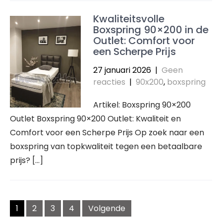
Kwaliteitsvolle
Boxspring 90×200 in de
Outlet: Comfort voor
een Scherpe Prijs
27 januari 2026
|
Geen
reacties
|
90x200
,
boxspring
Artikel: Boxspring 90×200
Outlet Boxspring 90×200 Outlet: Kwaliteit en
Comfort voor een Scherpe Prijs Op zoek naar een
boxspring van topkwaliteit tegen een betaalbare
prijs? […]
Berichten
navigatie
1
2
3
4
Volgende