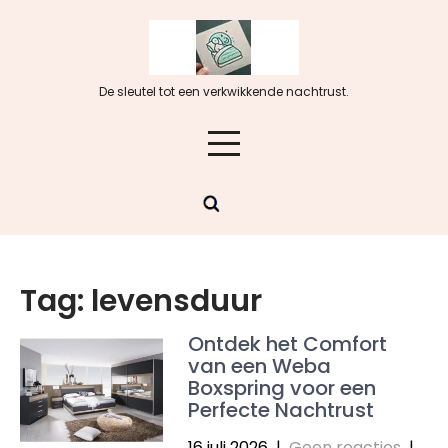
Skip
to
content
De sleutel tot een verkwikkende nachtrust.
Tag:
levensduur
Ontdek het Comfort
van een Weba
Boxspring voor een
Perfecte Nachtrust
16 juli 2026
|
Geen reacties
|