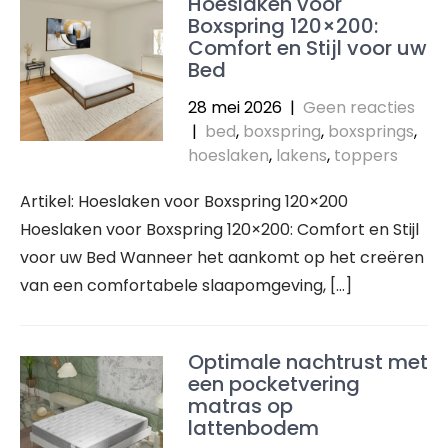
Hoeslaken voor
Boxspring 120×200:
Comfort en Stijl voor uw
Bed
28 mei 2026
|
Geen reacties
|
bed
,
boxspring
,
boxsprings
,
hoeslaken
,
lakens
,
toppers
Artikel: Hoeslaken voor Boxspring 120×200
Hoeslaken voor Boxspring 120×200: Comfort en Stijl
voor uw Bed Wanneer het aankomt op het creëren
van een comfortabele slaapomgeving, […]
Optimale nachtrust met
een pocketvering
matras op
lattenbodem