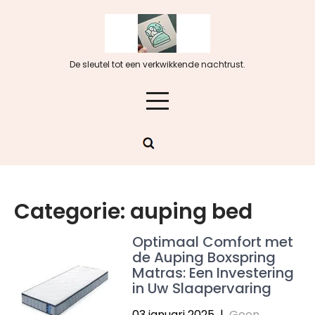
Skip
to
content
De sleutel tot een verkwikkende nachtrust.
Categorie:
auping bed
Optimaal Comfort met
de Auping Boxspring
Matras: Een Investering
in Uw Slaapervaring
03 januari 2025
|
Geen