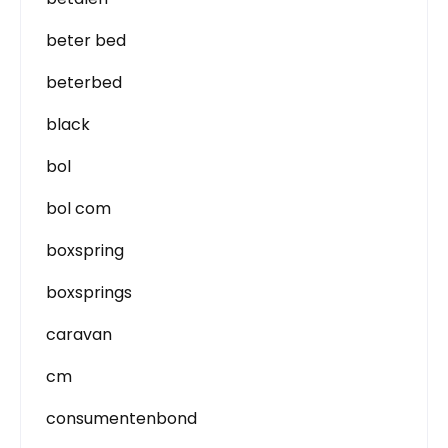
beter bed
beterbed
black
bol
bol com
boxspring
boxsprings
caravan
cm
consumentenbond