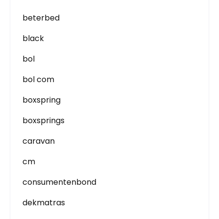
beterbed
black
bol
bol com
boxspring
boxsprings
caravan
cm
consumentenbond
dekmatras