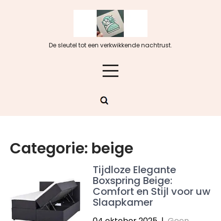
Skip
to
content
De sleutel tot een verkwikkende nachtrust.
Categorie:
beige
Tijdloze Elegante
Boxspring Beige:
Comfort en Stijl voor uw
Slaapkamer
04 oktober 2025
|
Geen