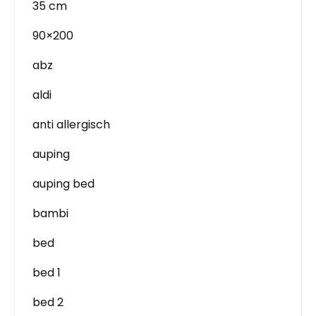
35 cm
90×200
abz
aldi
anti allergisch
auping
auping bed
bambi
bed
bed 1
bed 2