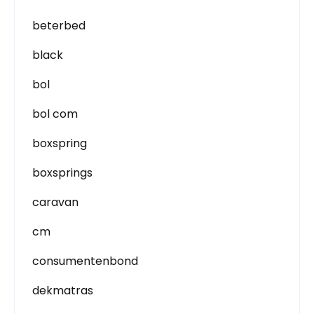
beterbed
black
bol
bol com
boxspring
boxsprings
caravan
cm
consumentenbond
dekmatras