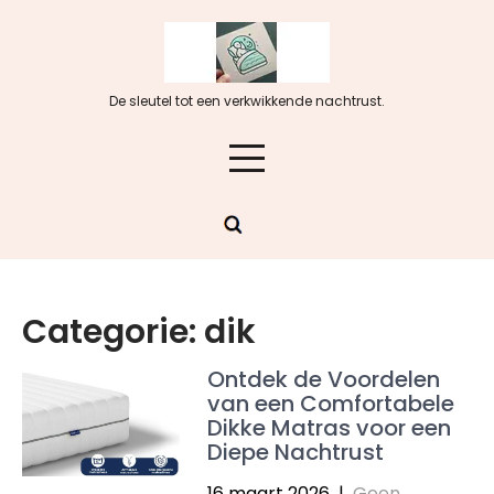
Skip
to
content
De sleutel tot een verkwikkende nachtrust.
Categorie:
dik
Ontdek de Voordelen
van een Comfortabele
Dikke Matras voor een
Diepe Nachtrust
16 maart 2026
|
Geen