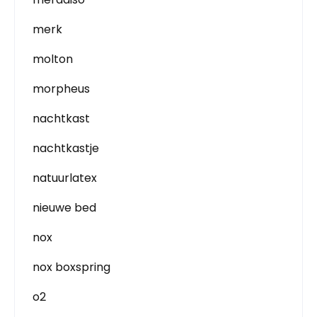
merk
molton
morpheus
nachtkast
nachtkastje
natuurlatex
nieuwe bed
nox
nox boxspring
o2