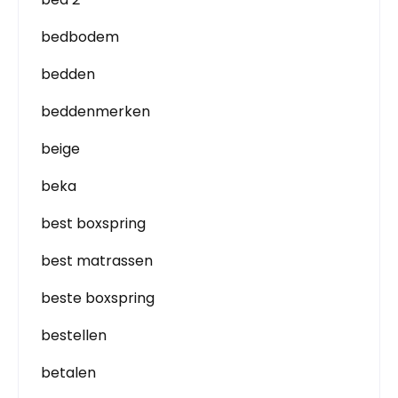
bedbodem
bedden
beddenmerken
beige
beka
best boxspring
best matrassen
beste boxspring
bestellen
betalen