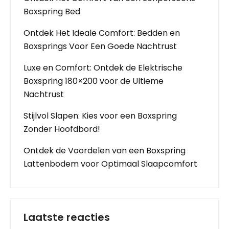
Boxspring Bed
Ontdek Het Ideale Comfort: Bedden en
Boxsprings Voor Een Goede Nachtrust
Luxe en Comfort: Ontdek de Elektrische
Boxspring 180×200 voor de Ultieme
Nachtrust
Stijlvol Slapen: Kies voor een Boxspring
Zonder Hoofdbord!
Ontdek de Voordelen van een Boxspring
Lattenbodem voor Optimaal Slaapcomfort
Laatste reacties