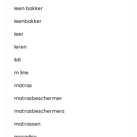
leen bakker
leenbakker
leer
leren
lidl
m line
matras
matrasbeschermer
matrasbeschermers
matrassen
meradiso