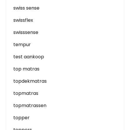
swiss sense
swissflex
swisssense
tempur
test aankoop
top matras
topdekmatras
topmatras
topmatrassen
topper
toppers