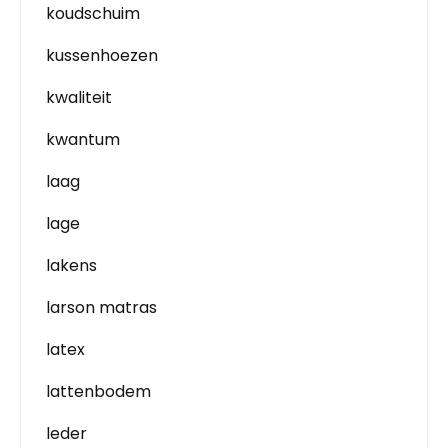
koudschuim
kussenhoezen
kwaliteit
kwantum
laag
lage
lakens
larson matras
latex
lattenbodem
leder