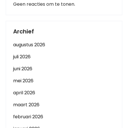
Geen reacties om te tonen.
Archief
augustus 2026
juli 2026
juni 2026
mei 2026
april 2026
maart 2026
februari 2026