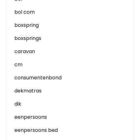
bol com
boxspring
boxsprings
caravan
cm
consumentenbond
dekmatras
dik
eenpersoons
eenpersoons bed