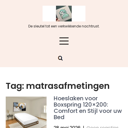
Skip
to
content
De sleutel tot een verkwikkende nachtrust.
Tag:
matrasafmetingen
Hoeslaken voor
Boxspring 120×200:
Comfort en Stijl voor uw
Bed
28 mei 2026
|
Geen reacties