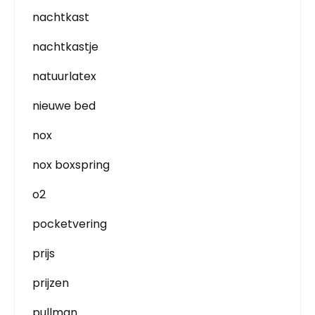
nachtkast
nachtkastje
natuurlatex
nieuwe bed
nox
nox boxspring
o2
pocketvering
prijs
prijzen
pullman