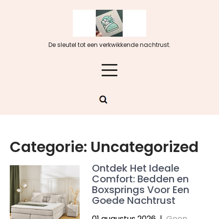
Skip
to
content
De sleutel tot een verkwikkende nachtrust.
Categorie:
Uncategorized
Ontdek Het Ideale
Comfort: Bedden en
Boxsprings Voor Een
Goede Nachtrust
01 augustus 2026
|
Geen