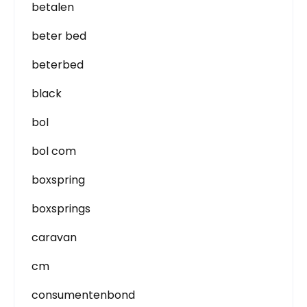
betalen
beter bed
beterbed
black
bol
bol com
boxspring
boxsprings
caravan
cm
consumentenbond