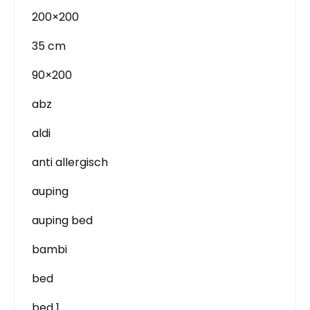
200×200
35 cm
90×200
abz
aldi
anti allergisch
auping
auping bed
bambi
bed
bed 1