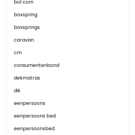
bol com
boxspring
boxsprings
caravan
cm
consumentenbond
dekmatras
dik
eenpersoons
eenpersoons bed
eenpersoonsbed