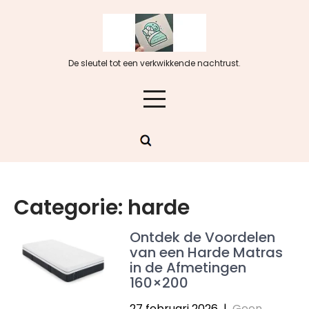
Skip
to
content
De sleutel tot een verkwikkende nachtrust.
Categorie:
harde
Ontdek de Voordelen
van een Harde Matras
in de Afmetingen
160×200
27 februari 2026
|
Geen