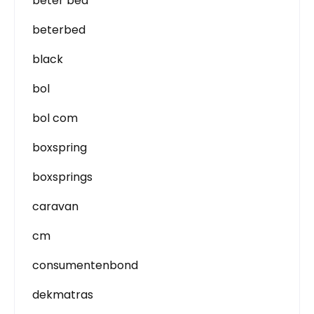
beter bed
beterbed
black
bol
bol com
boxspring
boxsprings
caravan
cm
consumentenbond
dekmatras