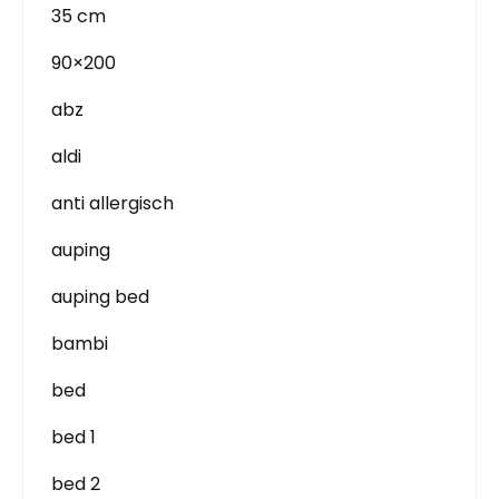
35 cm
90×200
abz
aldi
anti allergisch
auping
auping bed
bambi
bed
bed 1
bed 2