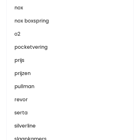
nox
nox boxspring
o2
pocketvering
prijs
prijzen
pullman
revor
serta
silverline
slaapkamers