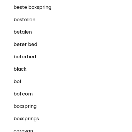
beste boxspring
bestellen
betalen
beter bed
beterbed
black
bol
bol com
boxspring
boxsprings
caravan