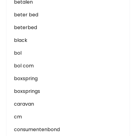
betalen
beter bed
beterbed
black
bol
bol com
boxspring
boxsprings
caravan
cm
consumentenbond