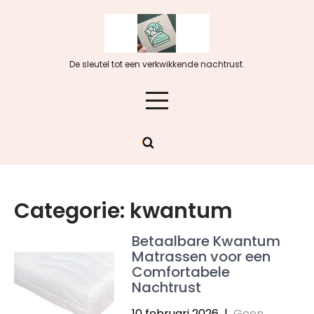
Skip
to
content
De sleutel tot een verkwikkende nachtrust.
Categorie:
kwantum
Betaalbare Kwantum
Matrassen voor een
Comfortabele
Nachtrust
10 februari 2026
|
Geen