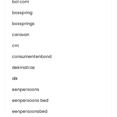
bol com
boxspring
boxsprings
caravan
cm
consumentenbond
dekmatras
dik
eenpersoons
eenpersoons bed
eenpersoonsbed