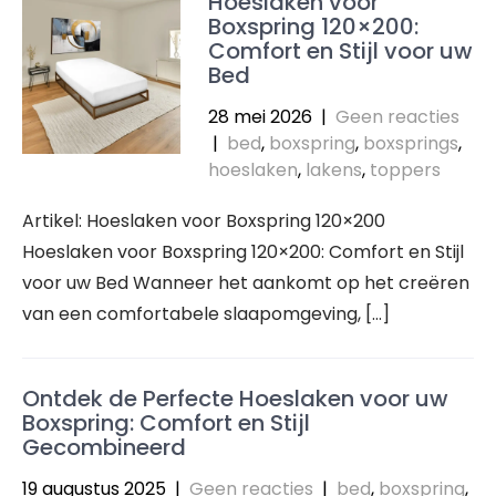
Hoeslaken voor
Boxspring 120×200:
Comfort en Stijl voor uw
Bed
28 mei 2026
|
Geen reacties
|
bed
,
boxspring
,
boxsprings
,
hoeslaken
,
lakens
,
toppers
Artikel: Hoeslaken voor Boxspring 120×200
Hoeslaken voor Boxspring 120×200: Comfort en Stijl
voor uw Bed Wanneer het aankomt op het creëren
van een comfortabele slaapomgeving, […]
Ontdek de Perfecte Hoeslaken voor uw
Boxspring: Comfort en Stijl
Gecombineerd
19 augustus 2025
|
Geen reacties
|
bed
,
boxspring
,