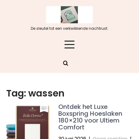
Skip
to
content
De sleutel tot een verkwikkende nachtrust.
Tag:
wassen
Ontdek het Luxe
Boxspring Hoeslaken
180×210 voor Ultiem
Comfort
30 juni 2026
|
Geen reacties
|