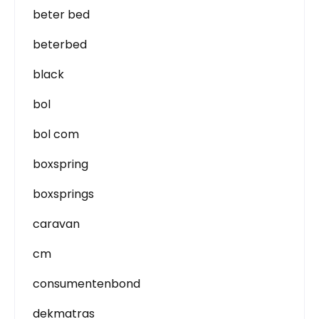
beter bed
beterbed
black
bol
bol com
boxspring
boxsprings
caravan
cm
consumentenbond
dekmatras