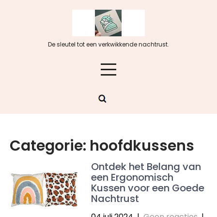
Skip
to
content
De sleutel tot een verkwikkende nachtrust.
Categorie:
hoofdkussens
Ontdek het Belang van
een Ergonomisch
Kussen voor een Goede
Nachtrust
04 juli 2024
|
Geen reacties
|