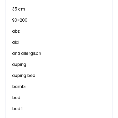
35 cm
90×200
abz
aldi
anti allergisch
auping
auping bed
bambi
bed
bed 1