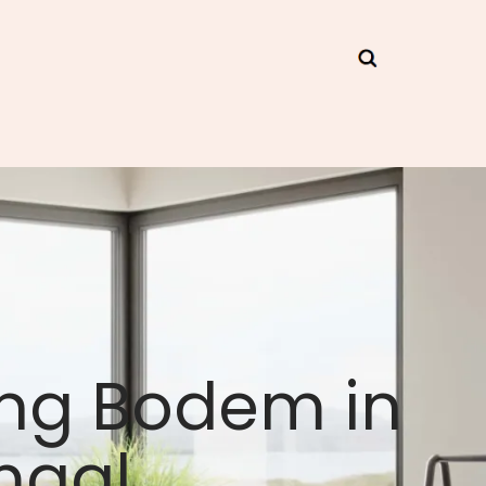
ing Bodem in
maal