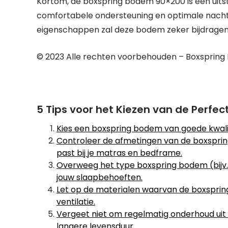
Kortom, de boxspring bodem 90×200 is een uits
comfortabele ondersteuning en optimale nachtr
eigenschappen zal deze bodem zeker bijdragen
© 2023 Alle rechten voorbehouden – Boxspring 
5 Tips voor het Kiezen van de Perfe
Kies een boxspring bodem van goede kwali
Controleer de afmetingen van de boxspri
past bij je matras en bedframe.
Overweeg het type boxspring bodem (bijv.
jouw slaapbehoeften.
Let op de materialen waarvan de boxspri
ventilatie.
Vergeet niet om regelmatig onderhoud uit
langere levensduur.