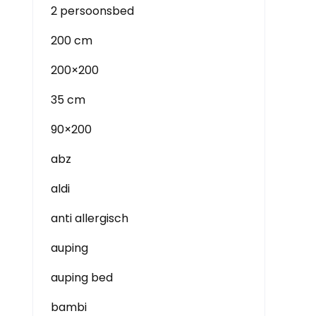
2 persoonsbed
200 cm
200×200
35 cm
90×200
abz
aldi
anti allergisch
auping
auping bed
bambi