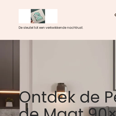
Skip
to
content
De sleutel tot een verkwikkende nachtrust.
Ontdek de P
de Maat 90×