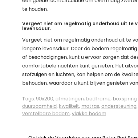
een goede luchtcirculatie om overmatig zwete
te houden.
Vergeet niet om regelmatig onderhoud uit te 
levensduur.
Vergeet niet om regelmatig onderhoud uit te 
langere levensduur. Door de bodem regelmatig t
of beschadigingen, kunt u ervoor zorgen dat deze
comfortabele nachten kunt genieten. Het uitv
stofzuigen en luchten, kan helpen om de kwalit
behouden, waardoor u kunt blijven genieten va
Tags:
90x200
,
afmetingen
,
bedframe
,
boxsprin
duurzaamheid
,
kwaliteit
,
matras
,
ondersteuning
verstelbare bodem
,
vlakke bodem
←
Ontdek de Voordelen van een Beter Bed Box