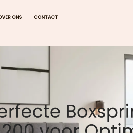
OVER ONS
CONTACT
erfecte Boxspr
200 voor Opti