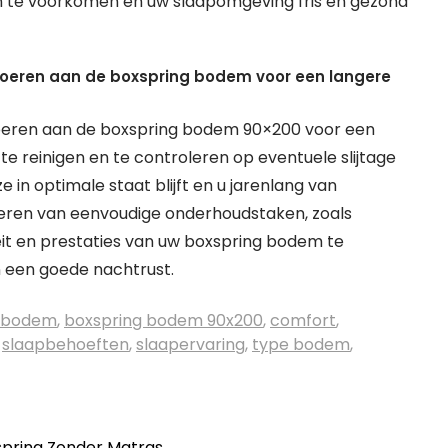
n te voorkomen en uw slaapomgeving fris en gezond
voeren aan de boxspring bodem voor een langere
voeren aan de boxspring bodem 90×200 voor een
e reinigen en te controleren op eventuele slijtage
 in optimale staat blijft en u jarenlang van
oeren van eenvoudige onderhoudstaken, zoals
eit en prestaties van uw boxspring bodem te
n een goede nachtrust.
g bodem
,
boxspring bodem 90x200
,
comfort
,
,
slaapbehoeften
,
slaapervaring
,
type bodem
,
spring Zonder Matras