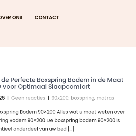
OVER ONS
CONTACT
 de Perfecte Boxspring Bodem in de Maat
 voor Optimaal Slaapcomfort
026
|
Geen reacties
|
90x200
,
boxspring
,
matras
Boxspring Bodem 90×200 Alles wat u moet weten over
ring Bodem 90×200 De boxspring bodem 90×200 is
tieel onderdeel van uw bed […]