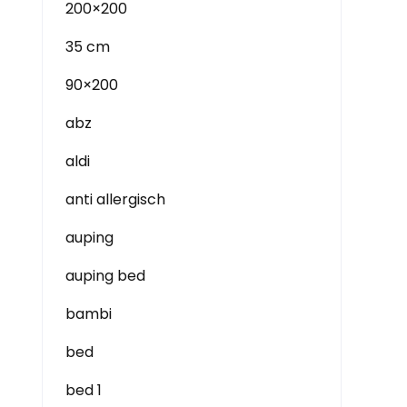
200×200
35 cm
90×200
abz
aldi
anti allergisch
auping
auping bed
bambi
bed
bed 1