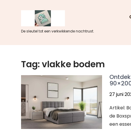
Skip
to
content
De sleutel tot een verkwikkende nachtrust.
Tag:
vlakke bodem
Ontdek
90×200
27 juni 2
Artikel: 
de Boxsp
een essen