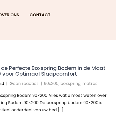
OVER ONS
CONTACT
 de Perfecte Boxspring Bodem in de Maat
 voor Optimaal Slaapcomfort
026
|
Geen reacties
|
90x200
,
boxspring
,
matras
Boxspring Bodem 90×200 Alles wat u moet weten over
ring Bodem 90×200 De boxspring bodem 90×200 is
tieel onderdeel van uw bed […]