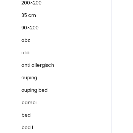
200×200
35 cm
90×200
abz
aldi
anti allergisch
auping
auping bed
bambi
bed
bed 1