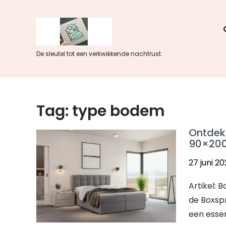
Skip
to
content
De sleutel tot een verkwikkende nachtrust.
Tag:
type bodem
Ontdek
90×200
27 juni 2
Artikel: 
de Boxsp
een essen