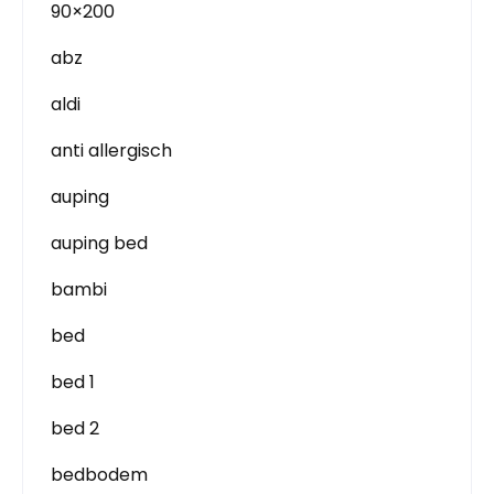
90×200
abz
aldi
anti allergisch
auping
auping bed
bambi
bed
bed 1
bed 2
bedbodem