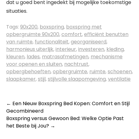
dat u goed bent ingedekt bij mogelijke toekomstige
situaties.
Tags:
90x200
,
boxspring
,
boxspring met
opbergruimte 90x200
,
comfort
,
efficiënt benutten
van ruimte
,
functionaliteit
,
georganiseerd
,
harmonieus uiterlijk
,
interieur
,
investeren
,
kleding
,
kleuren
,
lades
,
matrasafmetingen
,
mechanisme
voor openen en sluiten
,
nachtrust
,
opbergbehoeften
,
opbergruimte
,
ruimte
,
schoenen
,
slaapkamer
,
stijl
,
stijlvolle slaapomgeving
,
ventilatie
Berichtnavigatie
←
Een Nieuw Boxspring Bed Kopen: Comfort en Stijl
Gecombineerd
Boxspring versus Gewoon Bed: Welke Optie Past
het Beste bij Jou?
→