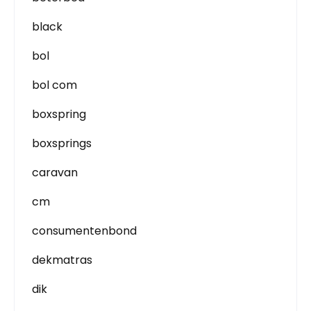
black
bol
bol com
boxspring
boxsprings
caravan
cm
consumentenbond
dekmatras
dik