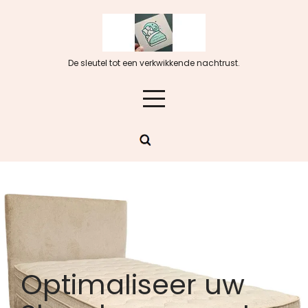
Skip
to
content
De sleutel tot een verkwikkende nachtrust.
Optimaliseer uw