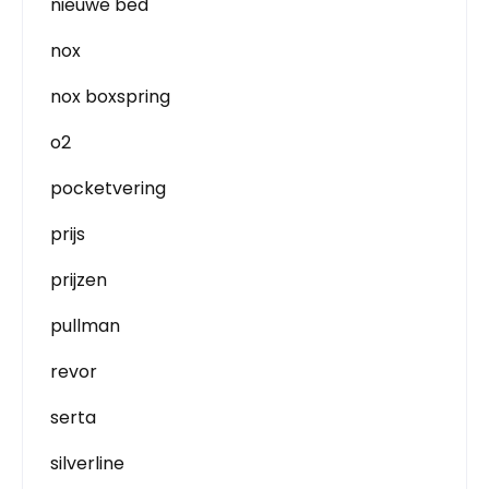
nieuwe bed
nox
nox boxspring
o2
pocketvering
prijs
prijzen
pullman
revor
serta
silverline