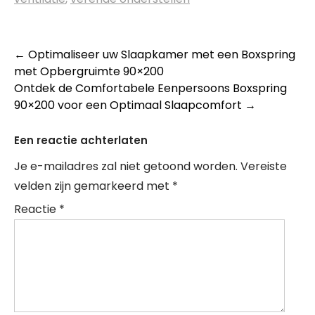
Berichtnavigatie
←
Optimaliseer uw Slaapkamer met een Boxspring
met Opbergruimte 90×200
Ontdek de Comfortabele Eenpersoons Boxspring
90×200 voor een Optimaal Slaapcomfort
→
Een reactie achterlaten
Je e-mailadres zal niet getoond worden.
Vereiste
velden zijn gemarkeerd met
*
Reactie
*