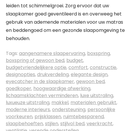
leiden tot schimmelgroei. Zorg ervoor dat uw
slaapkamer goed geventileerd is en overweeg het
gebruik van ademende materialen voor uw matras
en beddengoed om een gezonde slaapomgeving te
behouden.
Tags:
aangenamere slaapervaring
,
boxspring
,
boxspring of gewoon bed
,
budget
,
budgetvriendelijkere optie
,
comfort
,
constructie
,
designopties
,
drukverdeling
,
elegante design
,
eyecatcher in de slaapkamer
,
gewoon bed
,
goedkoper
,
hoogwaardige afwerking
,
lichaamsklachten verminderen
,
luxe uitstraling
,
luxueuze uitstraling
,
makkel
,
materialen gebruikt
,
moderne interieurs
,
ondersteuning
,
persoonlijke
voorkeuren
,
prijsklassen
,
ruimtebesparend
,
slaapbehoeften
,
stijlen
,
stijlvol bed
,
veerkracht
,
ventilatie
,
verende onderstellen