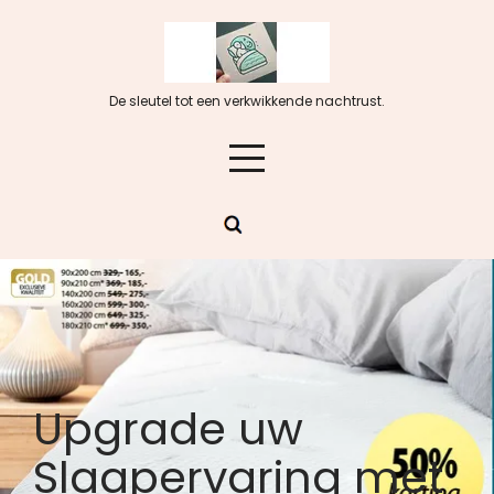
Skip
to
content
De sleutel tot een verkwikkende nachtrust.
Upgrade uw
Slaapervaring met