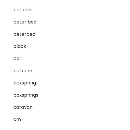
betalen
beter bed
beterbed
black
bol
bol com
boxspring
boxsprings
caravan
cm