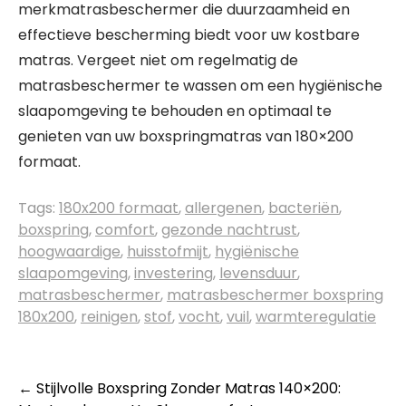
merkmatrasbeschermer die duurzaamheid en
effectieve bescherming biedt voor uw kostbare
matras. Vergeet niet om regelmatig de
matrasbeschermer te wassen om een hygiënische
slaapomgeving te behouden en optimaal te
genieten van uw boxspringmatras van 180×200
formaat.
Tags:
180x200 formaat
,
allergenen
,
bacteriën
,
boxspring
,
comfort
,
gezonde nachtrust
,
hoogwaardige
,
huisstofmijt
,
hygiënische
slaapomgeving
,
investering
,
levensduur
,
matrasbeschermer
,
matrasbeschermer boxspring
180x200
,
reinigen
,
stof
,
vocht
,
vuil
,
warmteregulatie
Berichtnavigatie
←
Stijlvolle Boxspring Zonder Matras 140×200: