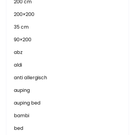
200 cm
200×200
35 cm
90×200
abz
aldi
anti allergisch
auping
auping bed
bambi
bed