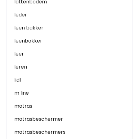
lattenbodem
leder
leen bakker
leenbakker
leer
leren
lidl
m line
matras
matrasbeschermer
matrasbeschermers