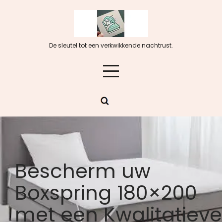
Skip
to
content
De sleutel tot een verkwikkende nachtrust.
Bescherm uw
Boxspring 180×200
met een Kwalitatieve