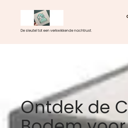
Skip
to
content
De sleutel tot een verkwikkende nachtrust.
Ontdek de C
Bodem voor 