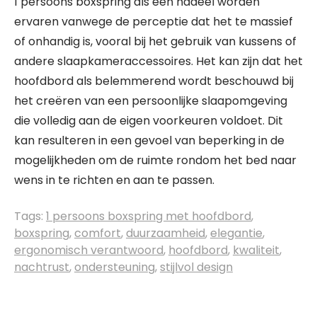
1 persoons boxspring als een nadeel worden
ervaren vanwege de perceptie dat het te massief
of onhandig is, vooral bij het gebruik van kussens of
andere slaapkameraccessoires. Het kan zijn dat het
hoofdbord als belemmerend wordt beschouwd bij
het creëren van een persoonlijke slaapomgeving
die volledig aan de eigen voorkeuren voldoet. Dit
kan resulteren in een gevoel van beperking in de
mogelijkheden om de ruimte rondom het bed naar
wens in te richten en aan te passen.
Tags:
1 persoons boxspring met hoofdbord
,
boxspring
,
comfort
,
duurzaamheid
,
elegantie
,
ergonomisch verantwoord
,
hoofdbord
,
kwaliteit
,
nachtrust
,
ondersteuning
,
stijlvol design