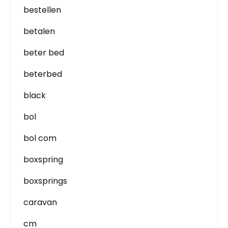
bestellen
betalen
beter bed
beterbed
black
bol
bol com
boxspring
boxsprings
caravan
cm