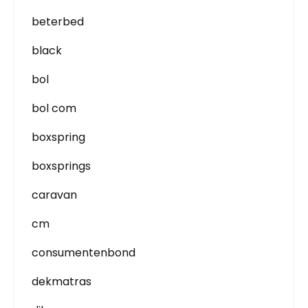
beterbed
black
bol
bol com
boxspring
boxsprings
caravan
cm
consumentenbond
dekmatras