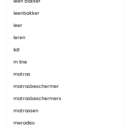
leen bakker
leenbakker
leer
leren
lidl
m line
matras
matrasbeschermer
matrasbeschermers
matrassen
meradiso