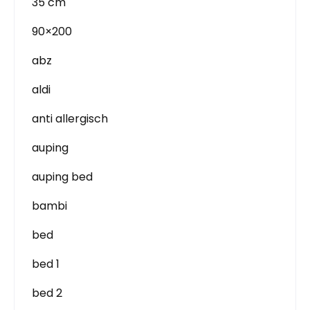
35 cm
90×200
abz
aldi
anti allergisch
auping
auping bed
bambi
bed
bed 1
bed 2