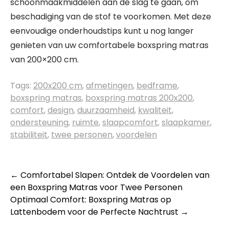
schoonmaakmiddelen aan de slag te gaan, om
beschadiging van de stof te voorkomen. Met deze
eenvoudige onderhoudstips kunt u nog langer
genieten van uw comfortabele boxspring matras
van 200×200 cm.
Tags:
200x200 cm
,
afmetingen
,
bedframe
,
boxspring matras
,
boxspring matras 200x200
,
comfort
,
design
,
duurzaamheid
,
kwaliteit
,
ondersteuning
,
ruimte
,
slaapcomfort
,
slaapkamer
,
stabiliteit
,
twee personen
,
voordelen
Berichtnavigatie
←
Comfortabel Slapen: Ontdek de Voordelen van
een Boxspring Matras voor Twee Personen
Optimaal Comfort: Boxspring Matras op
Lattenbodem voor de Perfecte Nachtrust
→