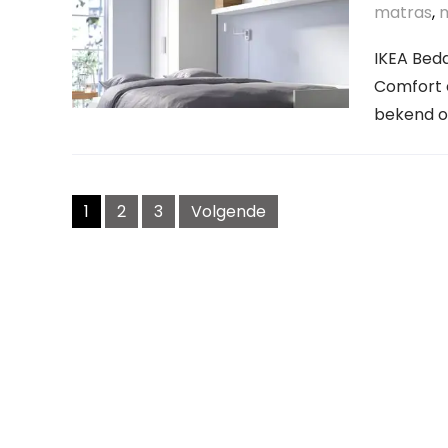
matras
,
IKEA Bed
Comfort e
bekend om
Berichten
navigatie
1
2
3
Volgende