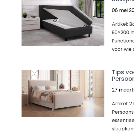
06 mei 2
Artikel:
90×200 m
Functiona
voor wie 
Tips v
Persoo
27 maart
Artikel:
Persoons
essentie
slaapkame