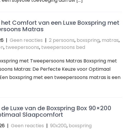
een stijlvolle toevoeging aan uw […]
 het Comfort van een Luxe Boxspring met
rsoons Matras
26
|
Geen reacties
|
2 persoons
,
boxspring
,
matras
,
en
,
tweepersoons
,
tweepersoons bed
 Boxspring met Tweepersoons Matras Boxspring met
oons Matras: De Perfecte Keuze voor Optimaal
Een boxspring met een tweepersoons matras is een
 de Luxe van de Boxspring Box 90×200
ptimaal Slaapcomfort
026
|
Geen reacties
|
90x200
,
boxspring