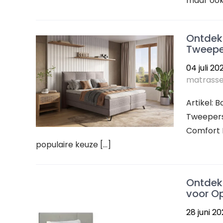
maar ook 
Ontdek
Tweepe
04 juli 20
matrass
Artikel:
Tweepers
Comfort 
populaire keuze […]
Ontdek
voor O
28 juni 2