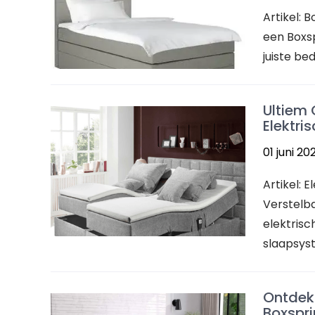
Artikel: 
een Boxsp
juiste bed
Ultiem 
Elektri
01 juni 20
Artikel: 
Verstelb
elektrisc
slaapsys
Ontdek 
Boxspr