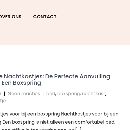
OVER ONS
CONTACT
lle Nachtkastjes: De Perfecte Aanvulling
j Een Boxspring
6
|
Geen reacties
|
bed
,
boxspring
,
nachtkast
,
tje
jes voor bij een boxspring Nachtkastjes voor bij een
 Een boxspring is niet alleen een comfortabel bed,