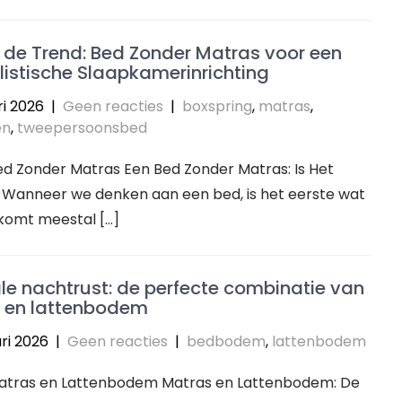
de Trend: Bed Zonder Matras voor een
istische Slaapkamerinrichting
ri 2026
|
Geen reacties
|
boxspring
,
matras
,
en
,
tweepersoonsbed
Bed Zonder Matras Een Bed Zonder Matras: Is Het
? Wanneer we denken aan een bed, is het eerste wat
pkomt meestal […]
e nachtrust: de perfecte combinatie van
 en lattenbodem
ri 2026
|
Geen reacties
|
bedbodem
,
lattenbodem
 Matras en Lattenbodem Matras en Lattenbodem: De