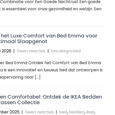
 Combinatie voor Een Goede Nachtrust Een goede
 is essentieel voor onze gezondheid en welzijn. Een
 het Luxe Comfort van Bed Emma voor
timaal Slaapgenot
i 2026
|
Geen reacties
|
Uncategorized
over Bed Emma Ontdek het Comfort van Bed Emma
is een innovatief en luxueus bed dat ontworpen is
aapervaring naar […]
 en Comfortabel: Ontdek de IKEA Bedden
assen Collectie
mber 2025
|
Geen reacties
|
bed
,
bedden
,
ikea
,