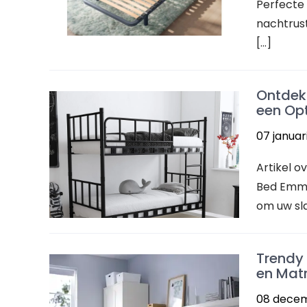
Perfecte
nachtrust
[…]
Ontdek
een Op
07 januar
Artikel 
Bed Emma 
om uw sl
Trendy
en Matr
08 dece