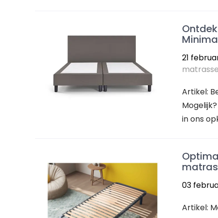
Ontdek 
Minimal
21 februa
matrass
Artikel: 
Mogelijk
in ons o
Optimal
matras
03 februa
Artikel: