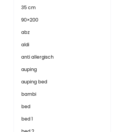
35 cm
90×200
abz
aldi
anti allergisch
auping
auping bed
bambi
bed
bed 1
bed 2