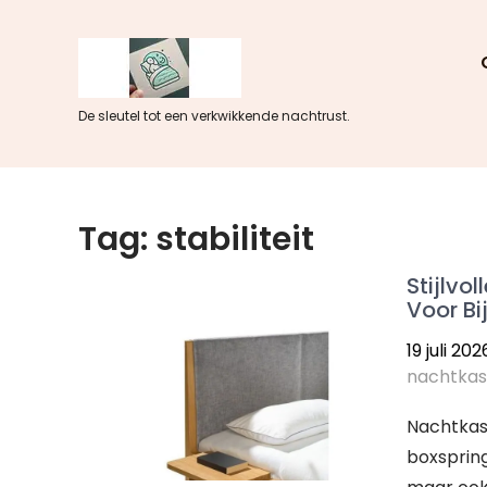
Skip
to
content
De sleutel tot een verkwikkende nachtrust.
Tag:
stabiliteit
Stijlvo
Voor Bi
19 juli 202
nachtkas
Nachtkast
boxspring