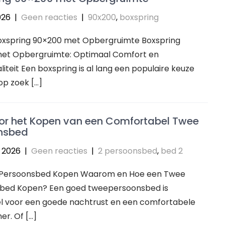
026
|
Geen reacties
|
90x200
,
boxspring
 Boxspring 90×200 met Opbergruimte Boxspring
et Opbergruimte: Optimaal Comfort en
liteit Een boxspring is al lang een populaire keuze
op zoek […]
oor het Kopen van een Comfortabel Twee
nsbed
 2026
|
Geen reacties
|
2 persoonsbed
,
bed 2
 2 Persoonsbed Kopen Waarom en Hoe een Twee
bed Kopen? Een goed tweepersoonsbed is
el voor een goede nachtrust en een comfortabele
r. Of […]