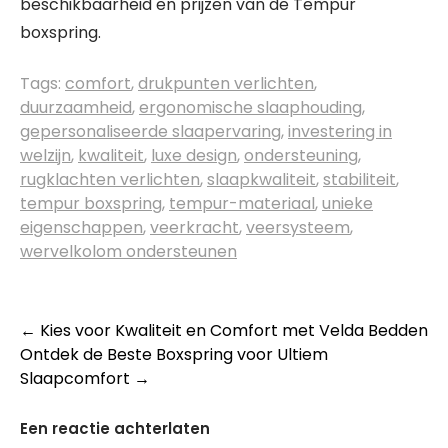
beschikbaarheid en prijzen van de Tempur
boxspring.
Tags:
comfort
,
drukpunten verlichten
,
duurzaamheid
,
ergonomische slaaphouding
,
gepersonaliseerde slaapervaring
,
investering in
welzijn
,
kwaliteit
,
luxe design
,
ondersteuning
,
rugklachten verlichten
,
slaapkwaliteit
,
stabiliteit
,
tempur boxspring
,
tempur-materiaal
,
unieke
eigenschappen
,
veerkracht
,
veersysteem
,
wervelkolom ondersteunen
Berichtnavigatie
←
Kies voor Kwaliteit en Comfort met Velda Bedden
Ontdek de Beste Boxspring voor Ultiem
Slaapcomfort
→
Een reactie achterlaten