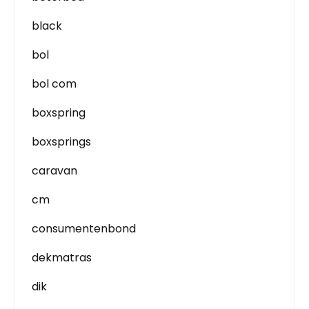
black
bol
bol com
boxspring
boxsprings
caravan
cm
consumentenbond
dekmatras
dik