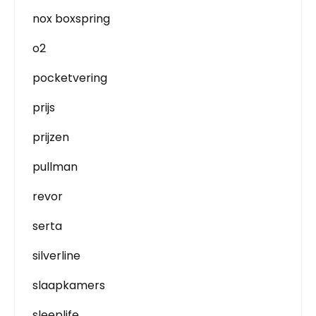
nox boxspring
o2
pocketvering
prijs
prijzen
pullman
revor
serta
silverline
slaapkamers
sleeplife