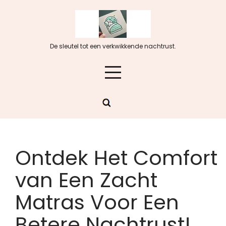
Skip
to
content
De sleutel tot een verkwikkende nachtrust.
Ontdek Het Comfort
van Een Zacht
Matras Voor Een
Betere Nachtrust!