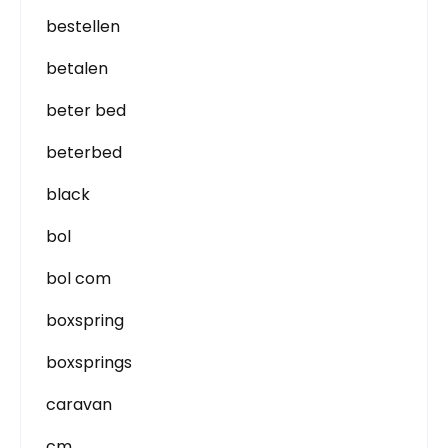
bestellen
betalen
beter bed
beterbed
black
bol
bol com
boxspring
boxsprings
caravan
cm