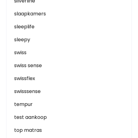
silverline
slaapkamers
sleeplife
sleepy
swiss
swiss sense
swissflex
swisssense
tempur
test aankoop
top matras