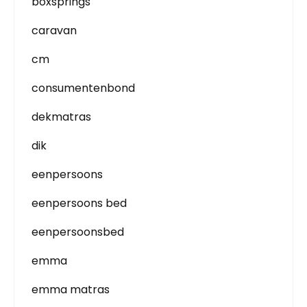
boxsprings
caravan
cm
consumentenbond
dekmatras
dik
eenpersoons
eenpersoons bed
eenpersoonsbed
emma
emma matras