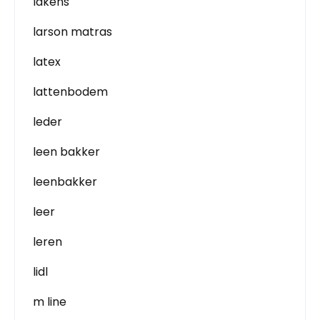
lakens
larson matras
latex
lattenbodem
leder
leen bakker
leenbakker
leer
leren
lidl
m line