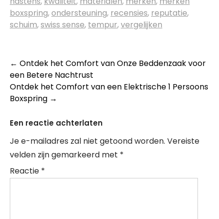
hästens
,
kwaliteit
,
materialen
,
merken
,
merken
boxspring
,
ondersteuning
,
recensies
,
reputatie
,
schuim
,
swiss sense
,
tempur
,
vergelijken
Berichtnavigatie
←
Ontdek het Comfort van Onze Beddenzaak voor
een Betere Nachtrust
Ontdek het Comfort van een Elektrische 1 Persoons
Boxspring
→
Een reactie achterlaten
Je e-mailadres zal niet getoond worden.
Vereiste
velden zijn gemarkeerd met
*
Reactie
*