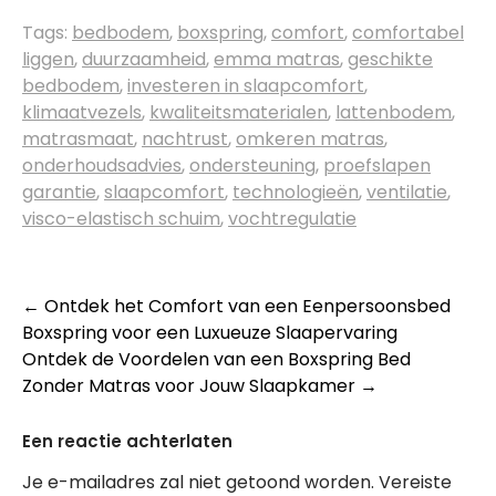
Tags:
bedbodem
,
boxspring
,
comfort
,
comfortabel
liggen
,
duurzaamheid
,
emma matras
,
geschikte
bedbodem
,
investeren in slaapcomfort
,
klimaatvezels
,
kwaliteitsmaterialen
,
lattenbodem
,
matrasmaat
,
nachtrust
,
omkeren matras
,
onderhoudsadvies
,
ondersteuning
,
proefslapen
garantie
,
slaapcomfort
,
technologieën
,
ventilatie
,
visco-elastisch schuim
,
vochtregulatie
Berichtnavigatie
←
Ontdek het Comfort van een Eenpersoonsbed
Boxspring voor een Luxueuze Slaapervaring
Ontdek de Voordelen van een Boxspring Bed
Zonder Matras voor Jouw Slaapkamer
→
Een reactie achterlaten
Je e-mailadres zal niet getoond worden.
Vereiste