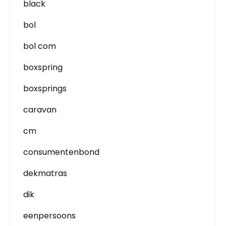
black
bol
bol com
boxspring
boxsprings
caravan
cm
consumentenbond
dekmatras
dik
eenpersoons