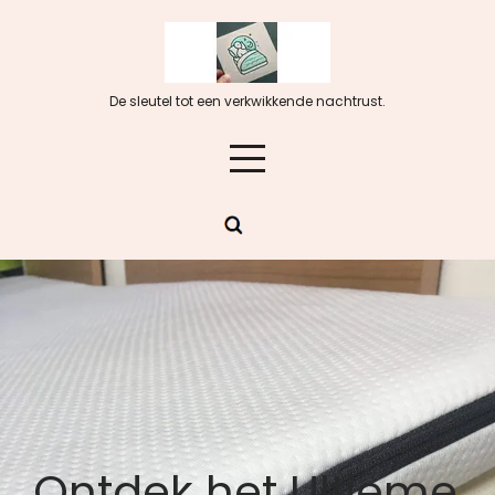
Skip
to
content
De sleutel tot een verkwikkende nachtrust.
Ontdek het Ultieme