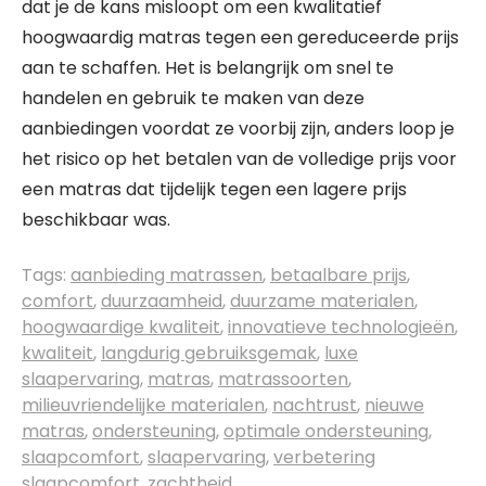
dat je de kans misloopt om een kwalitatief
hoogwaardig matras tegen een gereduceerde prijs
aan te schaffen. Het is belangrijk om snel te
handelen en gebruik te maken van deze
aanbiedingen voordat ze voorbij zijn, anders loop je
het risico op het betalen van de volledige prijs voor
een matras dat tijdelijk tegen een lagere prijs
beschikbaar was.
Tags:
aanbieding matrassen
,
betaalbare prijs
,
comfort
,
duurzaamheid
,
duurzame materialen
,
hoogwaardige kwaliteit
,
innovatieve technologieën
,
kwaliteit
,
langdurig gebruiksgemak
,
luxe
slaapervaring
,
matras
,
matrassoorten
,
milieuvriendelijke materialen
,
nachtrust
,
nieuwe
matras
,
ondersteuning
,
optimale ondersteuning
,
slaapcomfort
,
slaapervaring
,
verbetering
slaapcomfort
,
zachtheid