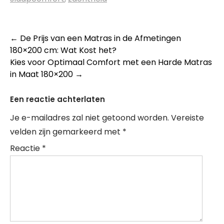
Berichtnavigatie
←
De Prijs van een Matras in de Afmetingen
180×200 cm: Wat Kost het?
Kies voor Optimaal Comfort met een Harde Matras
in Maat 180×200
→
Een reactie achterlaten
Je e-mailadres zal niet getoond worden.
Vereiste
velden zijn gemarkeerd met
*
Reactie
*