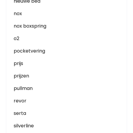
nieuwe bed
nox
nox boxspring
o2
pocketvering
prijs
prijzen
pullman
revor
serta
silverline