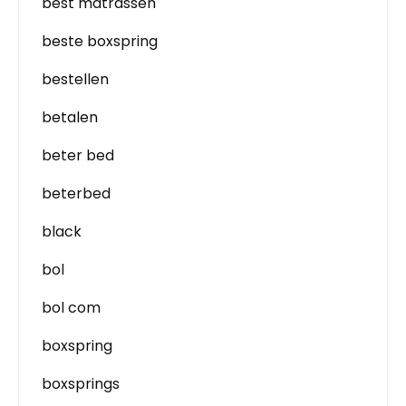
best matrassen
beste boxspring
bestellen
betalen
beter bed
beterbed
black
bol
bol com
boxspring
boxsprings