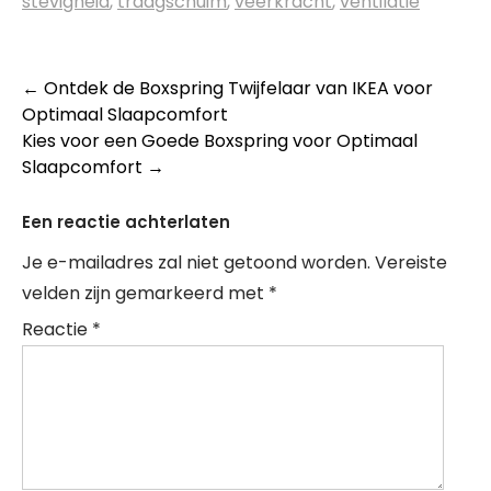
stevigheid
,
traagschuim
,
veerkracht
,
ventilatie
Berichtnavigatie
←
Ontdek de Boxspring Twijfelaar van IKEA voor
Optimaal Slaapcomfort
Kies voor een Goede Boxspring voor Optimaal
Slaapcomfort
→
Een reactie achterlaten
Je e-mailadres zal niet getoond worden.
Vereiste
velden zijn gemarkeerd met
*
Reactie
*