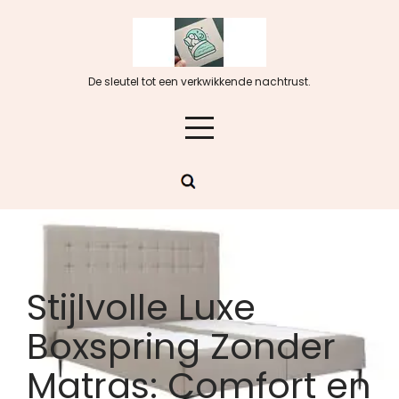
Skip
to
content
De sleutel tot een verkwikkende nachtrust.
Stijlvolle Luxe
Boxspring Zonder
Matras: Comfort en