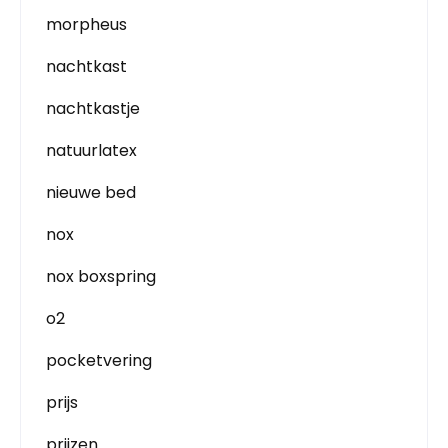
morpheus
nachtkast
nachtkastje
natuurlatex
nieuwe bed
nox
nox boxspring
o2
pocketvering
prijs
prijzen