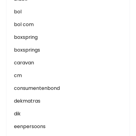
bol
bol com
boxspring
boxsprings
caravan
cm
consumentenbond
dekmatras
dik
eenpersoons