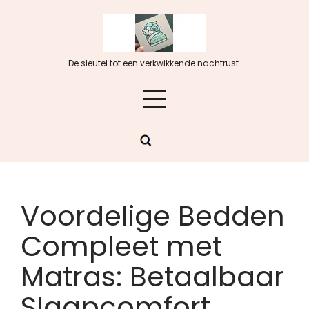
Skip
to
content
De sleutel tot een verkwikkende nachtrust.
Voordelige Bedden
Compleet met
Matras: Betaalbaar
Slaapcomfort