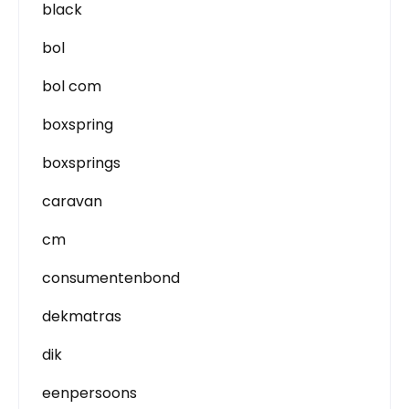
black
bol
bol com
boxspring
boxsprings
caravan
cm
consumentenbond
dekmatras
dik
eenpersoons