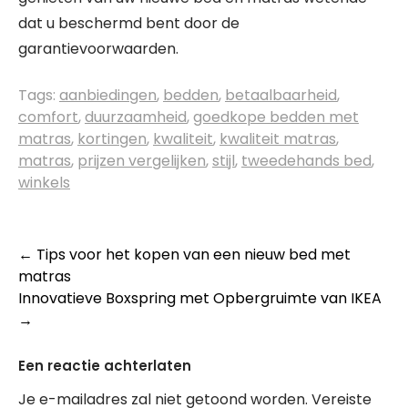
dat u beschermd bent door de
garantievoorwaarden.
Tags:
aanbiedingen
,
bedden
,
betaalbaarheid
,
comfort
,
duurzaamheid
,
goedkope bedden met
matras
,
kortingen
,
kwaliteit
,
kwaliteit matras
,
matras
,
prijzen vergelijken
,
stijl
,
tweedehands bed
,
winkels
Berichtnavigatie
←
Tips voor het kopen van een nieuw bed met
matras
Innovatieve Boxspring met Opbergruimte van IKEA
→
Een reactie achterlaten
Je e-mailadres zal niet getoond worden.
Vereiste