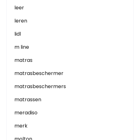
leer
leren
lidl
m line
matras
matrasbeschermer
matrasbeschermers
matrassen
meradiso
merk
molton