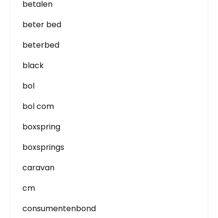
betalen
beter bed
beterbed
black
bol
bol com
boxspring
boxsprings
caravan
cm
consumentenbond