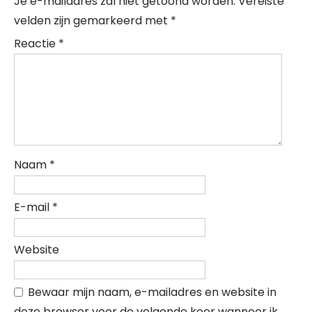
Je e-mailadres zal niet getoond worden.
Vereiste
velden zijn gemarkeerd met
*
Reactie
*
Naam
*
E-mail
*
Website
Bewaar mijn naam, e-mailadres en website in
deze browser voor de volgende keer wanneer ik