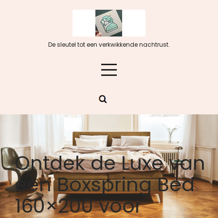
Skip
to
content
De sleutel tot een verkwikkende nachtrust.
Ontdek de Luxe van
een Boxspring Bed
160×200 voor