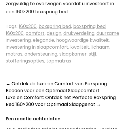
zorgvuldig te overwegen voordat u investeert in
een 160×200 boxspring bed.
Tags:
160x200
,
boxspring bed
,
boxspring bed
160x200
,
comfort
,
design
,
drukverdeling
,
duurzame
investering
,
elegantie
,
hoogwaardige kwaliteit
,
investering in slaapcomfort
,
kwaliteit
,
lichaam
,
matras
,
ondersteuning
,
slaapkamer
,
stijl
,
stofferingsopties
,
topmatras
Berichtnavigatie
←
Ontdek de Luxe en Comfort van Boxspring
Bedden voor een Optimaal Slaapcomfort
Luxe en Comfort: Ontdek het Perfecte Boxspring
Bed 180×200 voor Optimaal Slaapgenot
→
Een reactie achterlaten