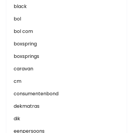
black
bol
bol com
boxspring
boxsprings
caravan
cm
consumentenbond
dekmatras
dik
eenpersoons