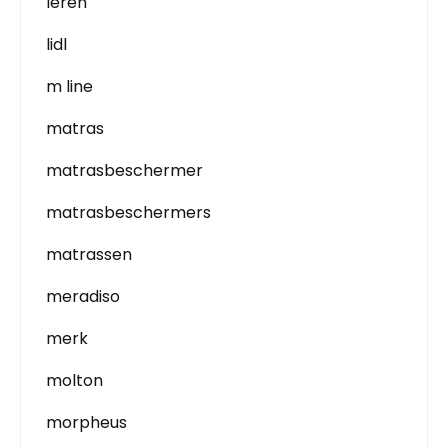
leren
lidl
m line
matras
matrasbeschermer
matrasbeschermers
matrassen
meradiso
merk
molton
morpheus