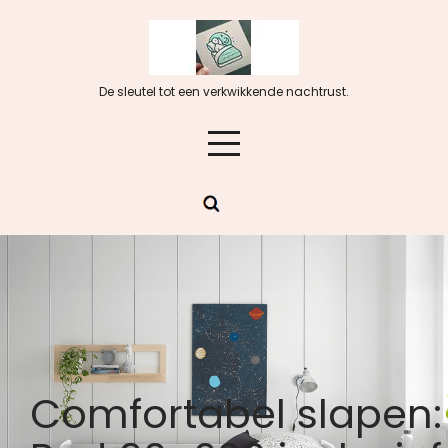
Skip
to
content
De sleutel tot een verkwikkende nachtrust.
Comfortabel slapen: