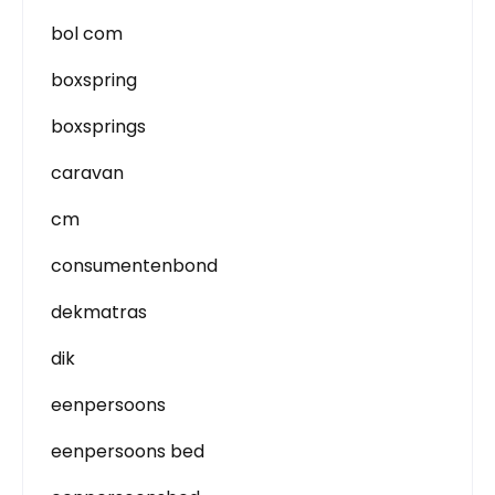
bol com
boxspring
boxsprings
caravan
cm
consumentenbond
dekmatras
dik
eenpersoons
eenpersoons bed