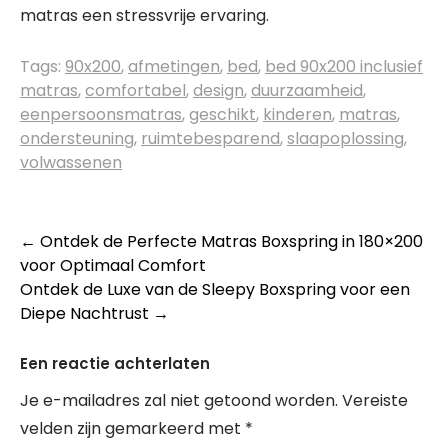
matras een stressvrije ervaring.
Tags:
90x200
,
afmetingen
,
bed
,
bed 90x200 inclusief
matras
,
comfortabel
,
design
,
duurzaamheid
,
eenpersoonsmatras
,
geschikt
,
kinderen
,
matras
,
ondersteuning
,
ruimtebesparend
,
slaapoplossing
,
volwassenen
Berichtnavigatie
←
Ontdek de Perfecte Matras Boxspring in 180×200
voor Optimaal Comfort
Ontdek de Luxe van de Sleepy Boxspring voor een
Diepe Nachtrust
→
Een reactie achterlaten
Je e-mailadres zal niet getoond worden.
Vereiste
velden zijn gemarkeerd met
*