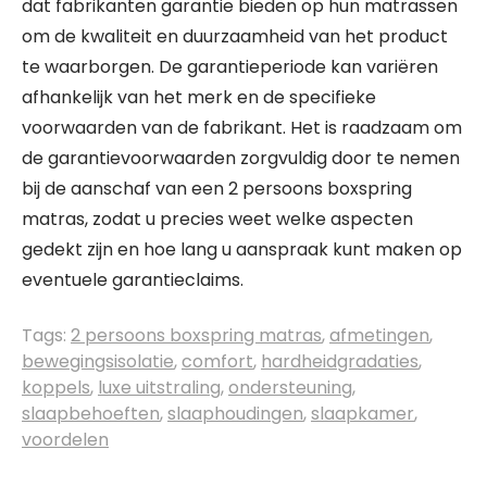
dat fabrikanten garantie bieden op hun matrassen
om de kwaliteit en duurzaamheid van het product
te waarborgen. De garantieperiode kan variëren
afhankelijk van het merk en de specifieke
voorwaarden van de fabrikant. Het is raadzaam om
de garantievoorwaarden zorgvuldig door te nemen
bij de aanschaf van een 2 persoons boxspring
matras, zodat u precies weet welke aspecten
gedekt zijn en hoe lang u aanspraak kunt maken op
eventuele garantieclaims.
Tags:
2 persoons boxspring matras
,
afmetingen
,
bewegingsisolatie
,
comfort
,
hardheidgradaties
,
koppels
,
luxe uitstraling
,
ondersteuning
,
slaapbehoeften
,
slaaphoudingen
,
slaapkamer
,
voordelen