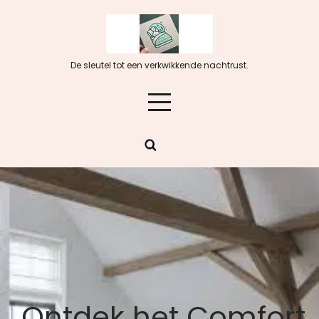
Skip
to
content
De sleutel tot een verkwikkende nachtrust.
Ontdek het Comfort