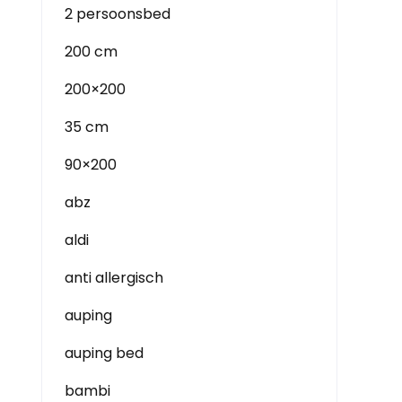
2 persoonsbed
200 cm
200×200
35 cm
90×200
abz
aldi
anti allergisch
auping
auping bed
bambi