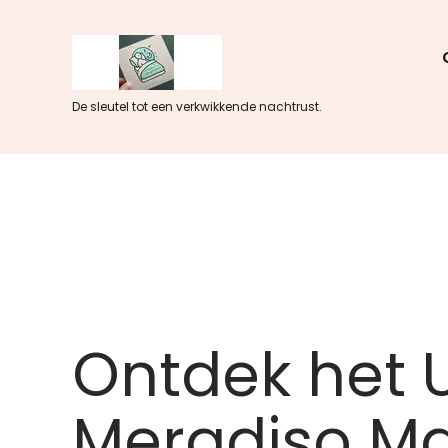
Skip
to
content
De sleutel tot een verkwikkende nachtrust.
Ontdek het 
Meradiso Ma