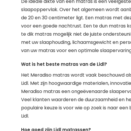
De ideale dikte van een matras is een veelgestel
slaapoppervlak. Over het algemeen wordt aanbe
de 20 en 30 centimeter ligt. Een matras met de
voor een goede nachtrust. Een te dun matras ka
te dik matras mogelijk niet de juiste ondersteun
met uw slaaphouding, lichaamsgewicht en persoon
van uw matras voor een optimale slaapervaring
Wat is het beste matras van de Lidl?
Het Meradiso matras wordt vaak beschouwd als e
Lidl. Met zijn hoogwaardige materialen, innovat
Meradiso matras een ongeëvenaarde slaapervari
Veel klanten waarderen de duurzaamheid en he
populaire keuze is voor wie op zoek is naar ee
Lidl.
Hoe goed zijn Lidl matrassen?