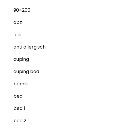
90×200
abz
aldi
anti allergisch
auping
auping bed
bambi
bed
bed 1
bed 2