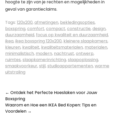
hoogte te zijn van je rechten en mogelijkheden in
geval van garantieclaims.
Tags:
120x200
,
afmetingen
,
bekledingsopties
,
boxspring
,
comfort
,
compact
,
constructie
,
design
,
duurzaamheid
,
focus op kwaliteit en duurzaamheid
,
ikea
,
ikea boxspring 120x200
,
kleinere slaapkamers
,
kleuren
,
kwaliteit
,
kwaliteitsmaterialen
,
materialen
,
minimalistisch
,
modern
,
nachtrust
,
ontwerp
,
ruimtes
,
slaapkamerinrichting
,
slaapoplossing
,
smaakvoorkeur
,
stijl
,
studioappartementen
,
warme
uitstraling
Berichtnavigatie
←
Ontdek het Perfecte Hoeslaken voor Jouw
Boxspring
Waarom en Hoe een IKEA Bed Kopen: Tips en
Voordelen
→