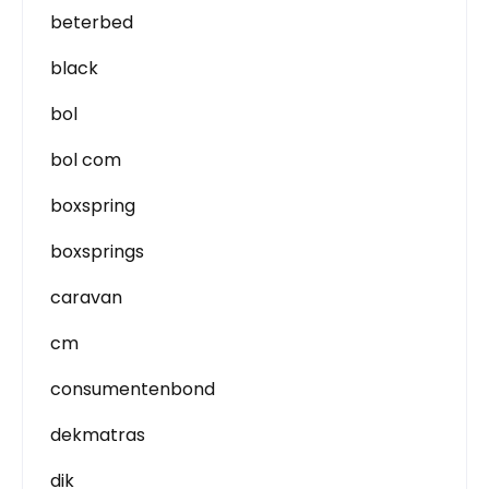
beterbed
black
bol
bol com
boxspring
boxsprings
caravan
cm
consumentenbond
dekmatras
dik