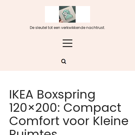
Skip
to
content
De sleutel tot een verkwikkende nachtrust.
IKEA Boxspring
120×200: Compact
Comfort voor Kleine
Ruimtes