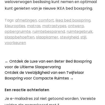
weloverwogen beslissing kunt nemen en optimaal
kunt genieten van je nieuwe IKEA bed boxspring.
Tags:
afmetingen
,
comfort
,
ikea bed boxspring
,
kleuropties
,
matras
,
matrastypes
,
ontwerp
,
opbergruimte
,
ruimtebesparend
,
ruimtegebruik
,
slaapbehoeften
,
slaapkamer
,
stevigheid
,
stijl
,
voorkeuren
Berichtnavigatie
←
Ontdek de Luxe van een Beter Bed Boxspring
voor de Ultieme Slaapervaring
Ontdek de Veelzijdigheid van een Twijfelaar
Boxspring voor Compacte Ruimtes
→
Een reactie achterlaten
Je e-mailadres zal niet getoond worden.
Vereiste