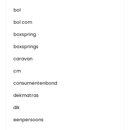
bol
bol com
boxspring
boxsprings
caravan
cm
consumentenbond
dekmatras
dik
eenpersoons