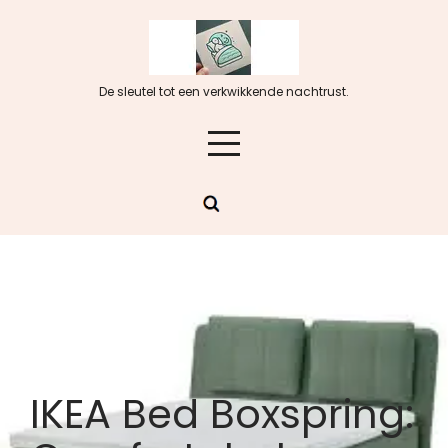
Skip
to
content
De sleutel tot een verkwikkende nachtrust.
IKEA Bed Boxspring: