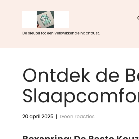
Skip
to
content
De sleutel tot een verkwikkende nachtrust.
Ontdek de B
Slaapcomfo
20 april 2025
|
Geen reacties