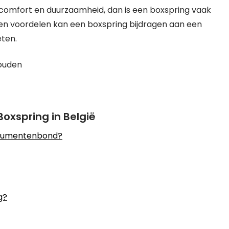
pcomfort en duurzaamheid, dan is een boxspring vaak
 en voordelen kan een boxspring bijdragen aan een
eten.
houden
oxspring in België
onsumentenbond?
g?