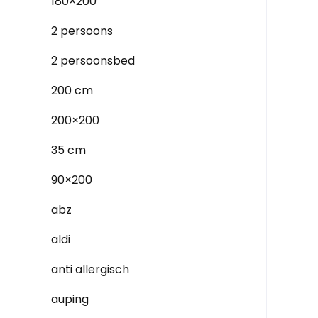
180×200
2 persoons
2 persoonsbed
200 cm
200×200
35 cm
90×200
abz
aldi
anti allergisch
auping