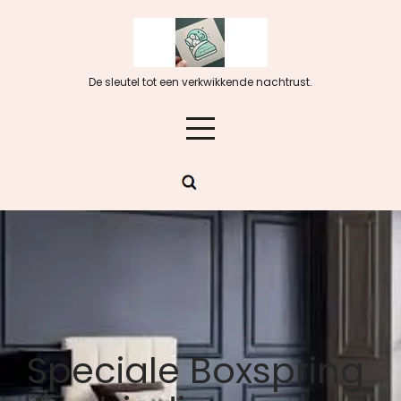
Skip
to
content
De sleutel tot een verkwikkende nachtrust.
Speciale Boxspring