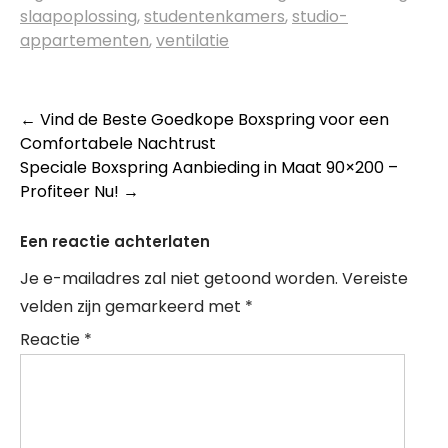
slaapoplossing
,
studentenkamers
,
studio-
appartementen
,
ventilatie
Berichtnavigatie
←
Vind de Beste Goedkope Boxspring voor een
Comfortabele Nachtrust
Speciale Boxspring Aanbieding in Maat 90×200 –
Profiteer Nu!
→
Een reactie achterlaten
Je e-mailadres zal niet getoond worden.
Vereiste
velden zijn gemarkeerd met
*
Reactie
*