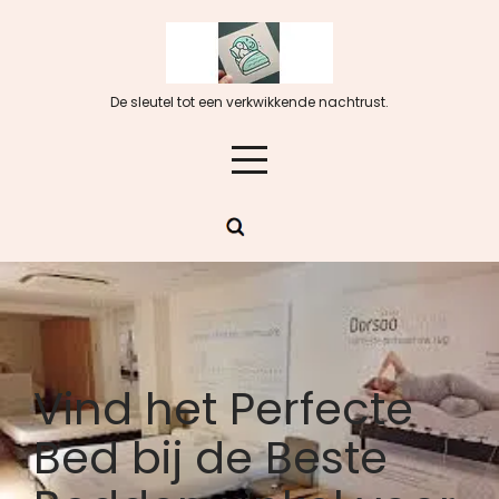
Skip
to
content
De sleutel tot een verkwikkende nachtrust.
Vind het Perfecte
Bed bij de Beste