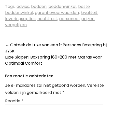
Tags:
advies
,
bedden
,
beddenwinkel
,
beste
beddenwinkel
,
garantievoorwaarden
,
kwaliteit
,
leveringsopties
,
nachtrust
,
personeel
,
prijzen
,
vergelijken
Berichtnavigatie
←
Ontdek de Luxe van een 1-Persoons Boxspring bij
JYSK
Luxe Slapen: Boxspring 180×200 met Matras voor
Optimaal Comfort
→
Een reactie achterlaten
Je e-mailadres zal niet getoond worden.
Vereiste
velden zijn gemarkeerd met
*
Reactie
*