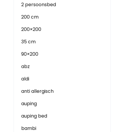
2 persoonsbed
200 cm
200×200
35 cm
90×200
abz
aldi
anti allergisch
auping
auping bed
bambi