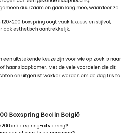
jdragen aan een gezonde slaaphouding.
 algemeen duurzaam en gaan lang mee, waardoor ze
120×200 boxspring oogt vaak luxueus en stijlvol,
r ook esthetisch aantrekkelijk.
 een uitstekende keuze zijn voor wie op zoek is naar
of haar slaapkamer. Met de vele voordelen die dit
achten en uitgerust wakker worden om de dag fris te
00 Boxspring Bed in België
×200 in boxspring-uitvoering?
 persoon of voor twee personen?