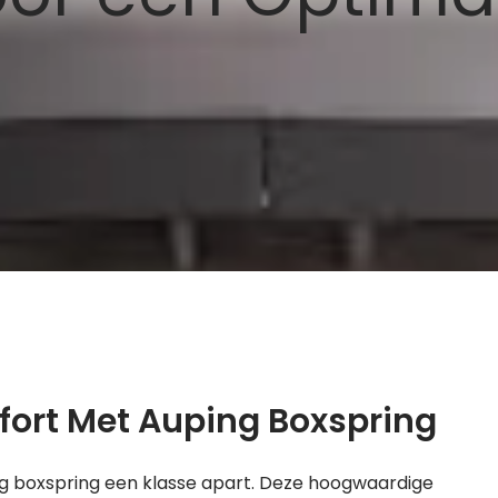
fort Met Auping Boxspring
ng boxspring een klasse apart. Deze hoogwaardige