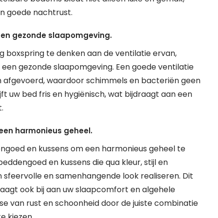
n goede nachtrust.
 een gezonde slaapomgeving.
ng boxspring te denken aan de ventilatie ervan,
an een gezonde slaapomgeving. Een goede ventilatie
n afgevoerd, waardoor schimmels en bacteriën geen
jft uw bed fris en hygiënisch, wat bijdraagt aan een
.
een harmonieus geheel.
dengoed en kussens om een harmonieus geheel te
eddengoed en kussens die qua kleur, stijl en
en sfeervolle en samenhangende look realiseren. Dit
raagt ook bij aan uw slaapcomfort en algehele
e van rust en schoonheid door de juiste combinatie
e kiezen.