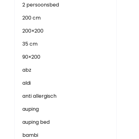
2 persoonsbed
200 cm
200×200
35 cm
90×200
abz
aldi
anti allergisch
auping
auping bed
bambi