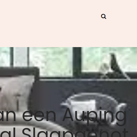
an een Auping
al Slaapgenot