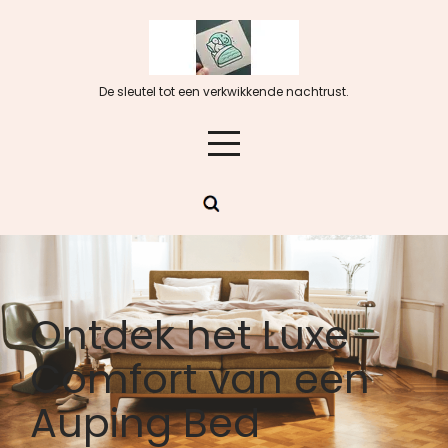
Skip
to
content
De sleutel tot een verkwikkende nachtrust.
Ontdek het Luxe
Comfort van een
Auping Bed