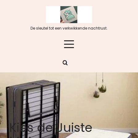
Skip
to
content
De sleutel tot een verkwikkende nachtrust.
Kies de Juiste