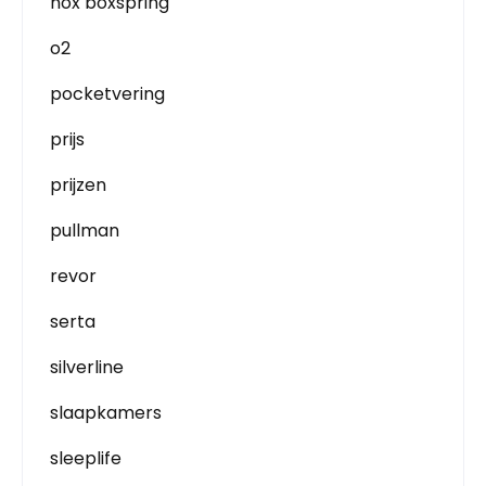
nox boxspring
o2
pocketvering
prijs
prijzen
pullman
revor
serta
silverline
slaapkamers
sleeplife