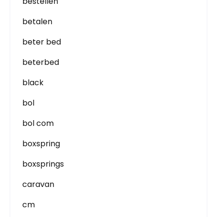
bestellen
betalen
beter bed
beterbed
black
bol
bol com
boxspring
boxsprings
caravan
cm