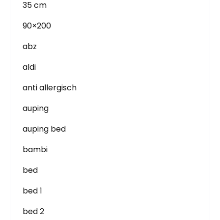
35 cm
90×200
abz
aldi
anti allergisch
auping
auping bed
bambi
bed
bed 1
bed 2