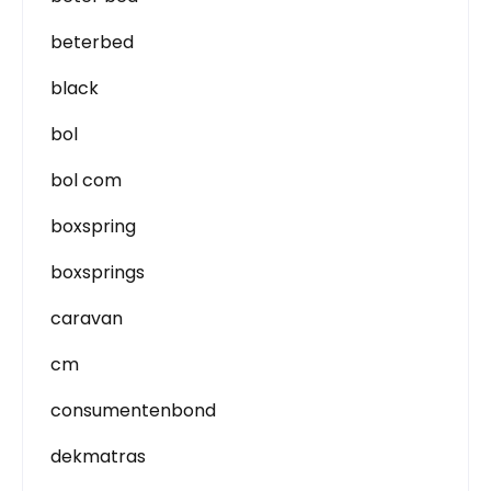
beterbed
black
bol
bol com
boxspring
boxsprings
caravan
cm
consumentenbond
dekmatras