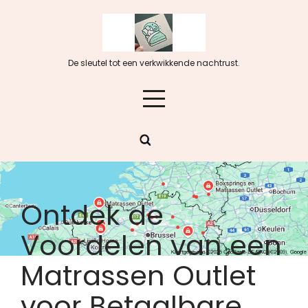
Skip
to
content
De sleutel tot een verkwikkende nachtrust.
Ontdek de
Voordelen van een
Matrassen Outlet
voor Betaalbare