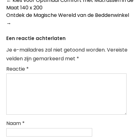
Berichtnavigatie
←
Kies voor Optimaal Comfort met Matrassen in de
Maat 140 x 200
Ontdek de Magische Wereld van de Beddenwinkel
→
Een reactie achterlaten
Je e-mailadres zal niet getoond worden.
Vereiste
velden zijn gemarkeerd met
*
Reactie
*
Naam
*