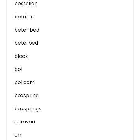
bestellen
betalen
beter bed
beterbed
black
bol
bol com
boxspring
boxsprings
caravan
cm