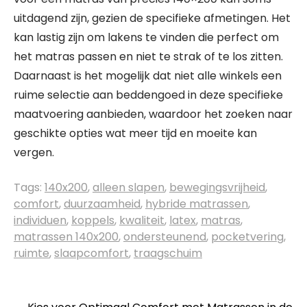
uitdagend zijn, gezien de specifieke afmetingen. Het
kan lastig zijn om lakens te vinden die perfect om
het matras passen en niet te strak of te los zitten.
Daarnaast is het mogelijk dat niet alle winkels een
ruime selectie aan beddengoed in deze specifieke
maatvoering aanbieden, waardoor het zoeken naar
geschikte opties wat meer tijd en moeite kan
vergen.
Tags:
140x200
,
alleen slapen
,
bewegingsvrijheid
,
comfort
,
duurzaamheid
,
hybride matrassen
,
individuen
,
koppels
,
kwaliteit
,
latex
,
matras
,
matrassen 140x200
,
ondersteunend
,
pocketvering
,
ruimte
,
slaapcomfort
,
traagschuim