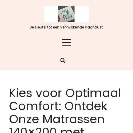
Skip
to
content
De sleutel tot een verkwikkende nachtrust.
Kies voor Optimaal
Comfort: Ontdek
Onze Matrassen
140×200 met