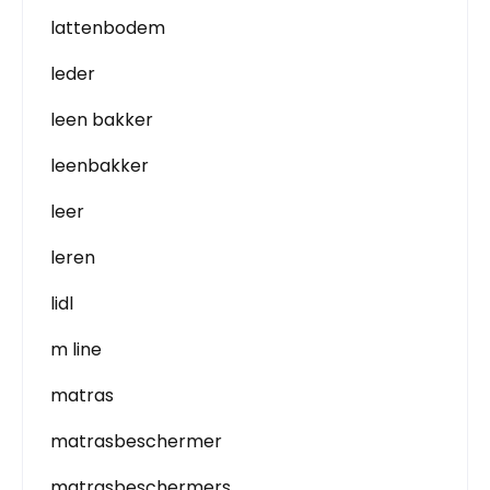
lattenbodem
leder
leen bakker
leenbakker
leer
leren
lidl
m line
matras
matrasbeschermer
matrasbeschermers