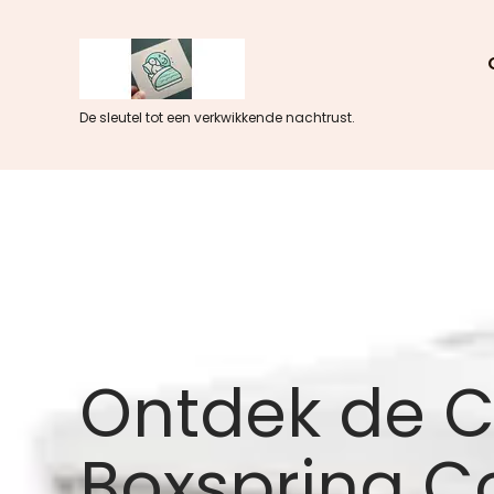
Skip
to
content
De sleutel tot een verkwikkende nachtrust.
Ontdek de C
Boxspring C