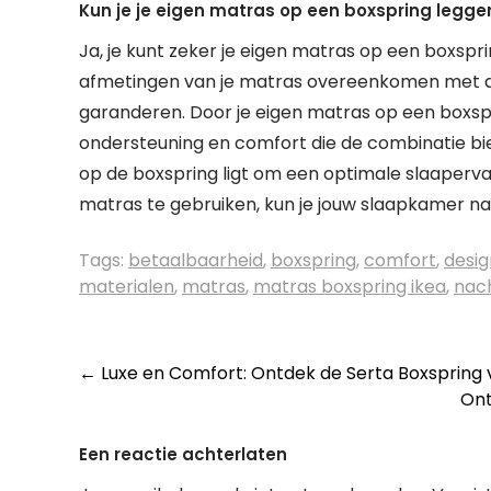
Kun je je eigen matras op een boxspring legge
Ja, je kunt zeker je eigen matras op een boxspri
afmetingen van je matras overeenkomen met d
garanderen. Door je eigen matras op een boxspri
ondersteuning en comfort die de combinatie bie
op de boxspring ligt om een optimale slaapervari
matras te gebruiken, kun je jouw slaapkamer n
Tags:
betaalbaarheid
,
boxspring
,
comfort
,
desig
materialen
,
matras
,
matras boxspring ikea
,
nac
Berichtnavigatie
←
Luxe en Comfort: Ontdek de Serta Boxspring 
Ont
Een reactie achterlaten