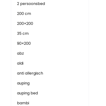
2 persoonsbed
200 cm
200×200
35 cm
90×200
abz
aldi
anti allergisch
auping
auping bed
bambi